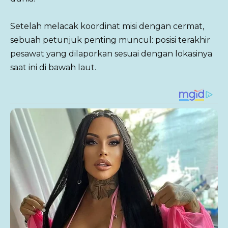
Setelah melacak koordinat misi dengan cermat,
sebuah petunjuk penting muncul: posisi terakhir
pesawat yang dilaporkan sesuai dengan lokasinya
saat ini di bawah laut.