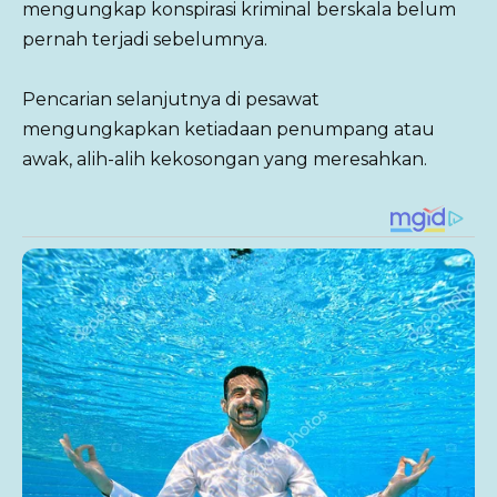
mengungkap konspirasi kriminal berskala belum
pernah terjadi sebelumnya.
Pencarian selanjutnya di pesawat
mengungkapkan ketiadaan penumpang atau
awak, alih-alih kekosongan yang meresahkan.