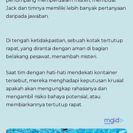
penumpang memperdalam misteri, membuat
Jack dan timnya memiliki lebih banyak pertanyaan
daripada jawaban.
Di tengah ketidakpastian, sebuah kotak tertutup
rapat, yang dirantai dengan aman di bagian
belakang pesawat, menambah misteri.
Saat tim dengan hati-hati mendekati kontainer
tersebut, mereka menghadapi keputusan krusial:
apakah akan mengungkap rahasianya dan
mengambil risiko bahaya potensial, atau
membiarkannya tertutup rapat.