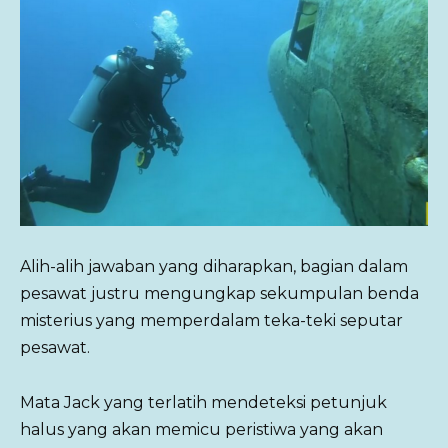
Alih-alih jawaban yang diharapkan, bagian dalam
pesawat justru mengungkap sekumpulan benda
misterius yang memperdalam teka-teki seputar
pesawat.
Mata Jack yang terlatih mendeteksi petunjuk
halus yang akan memicu peristiwa yang akan