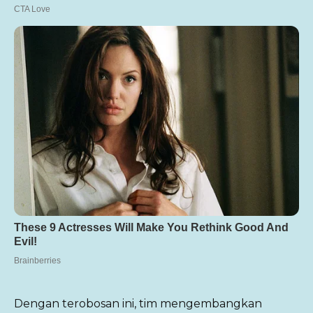
Dengan terobosan ini, tim mengembangkan