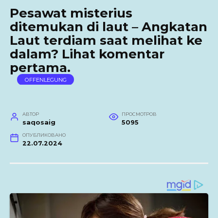
Pesawat misterius
ditemukan di laut – Angkatan
Laut terdiam saat melihat ke
dalam? Lihat komentar
pertama.
OFFENLEGUNG
АВТОР
ПРОСМОТРОВ
saqosaig
5095
ОПУБЛИКОВАНО
22.07.2024