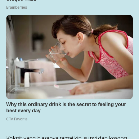
Kokpit yang biasanya ramai kini sunyi dan kosong,